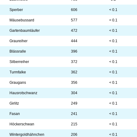
Sperber
606
< 0.1
Mäusebussard
577
< 0.1
Gartenbaumläufer
472
< 0.1
Graureiher
444
< 0.1
Blässralle
396
< 0.1
Silberreiher
372
< 0.1
Turmfalke
362
< 0.1
Graugans
356
< 0.1
Hausrotschwanz
304
< 0.1
Girlitz
249
< 0.1
Fasan
241
< 0.1
Höckerschwan
215
< 0.1
Wintergoldhähnchen
206
< 0.1