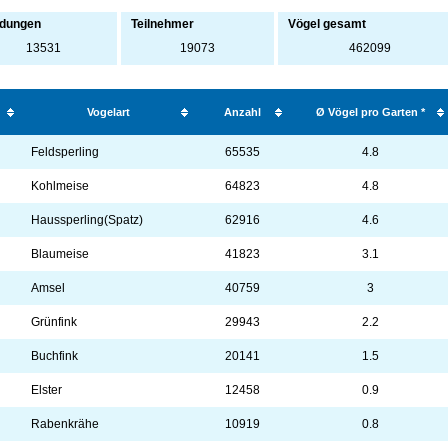
dungen
Teilnehmer
Vögel gesamt
13531
19073
462099
Vogelart
Anzahl
Ø Vögel pro Garten *
Feldsperling
65535
4.8
Kohlmeise
64823
4.8
Haussperling(Spatz)
62916
4.6
Blaumeise
41823
3.1
Amsel
40759
3
Grünfink
29943
2.2
Buchfink
20141
1.5
Elster
12458
0.9
Rabenkrähe
10919
0.8