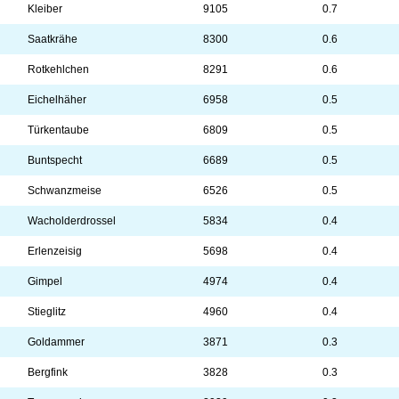
Kleiber
9105
0.7
Saatkrähe
8300
0.6
Rotkehlchen
8291
0.6
Eichelhäher
6958
0.5
Türkentaube
6809
0.5
Buntspecht
6689
0.5
Schwanzmeise
6526
0.5
Wacholderdrossel
5834
0.4
Erlenzeisig
5698
0.4
Gimpel
4974
0.4
Stieglitz
4960
0.4
Goldammer
3871
0.3
Bergfink
3828
0.3