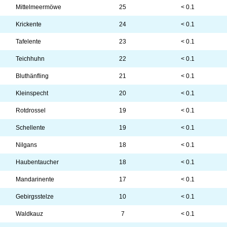
Mittelmeermöwe
25
< 0.1
Krickente
24
< 0.1
Tafelente
23
< 0.1
Teichhuhn
22
< 0.1
Bluthänfling
21
< 0.1
Kleinspecht
20
< 0.1
Rotdrossel
19
< 0.1
Schellente
19
< 0.1
Nilgans
18
< 0.1
Haubentaucher
18
< 0.1
Mandarinente
17
< 0.1
Gebirgsstelze
10
< 0.1
Waldkauz
7
< 0.1