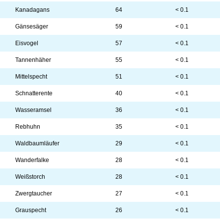
Kanadagans
64
< 0.1
Gänsesäger
59
< 0.1
Eisvogel
57
< 0.1
Tannenhäher
55
< 0.1
Mittelspecht
51
< 0.1
Schnatterente
40
< 0.1
Wasseramsel
36
< 0.1
Rebhuhn
35
< 0.1
Waldbaumläufer
29
< 0.1
Wanderfalke
28
< 0.1
Weißstorch
28
< 0.1
Zwergtaucher
27
< 0.1
Grauspecht
26
< 0.1