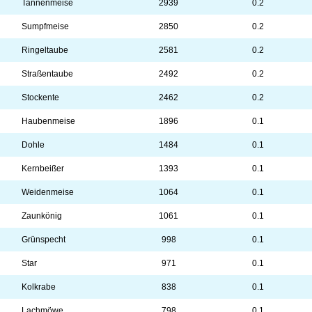
Tannenmeise
2939
0.2
Sumpfmeise
2850
0.2
Ringeltaube
2581
0.2
Straßentaube
2492
0.2
Stockente
2462
0.2
Haubenmeise
1896
0.1
Dohle
1484
0.1
Kernbeißer
1393
0.1
Weidenmeise
1064
0.1
Zaunkönig
1061
0.1
Grünspecht
998
0.1
Star
971
0.1
Kolkrabe
838
0.1
Lachmöwe
798
0.1