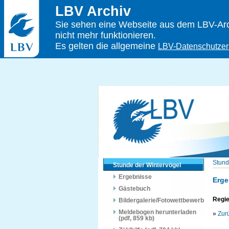
LBV Archiv
Sie sehen eine Webseite aus dem LBV-Arch
nicht mehr funktionieren.
Es gelten die allgemeine
LBV-Datenschutzer
Stund
Stunde der Wintervögel
Ergebnisse
Erge
Gästebuch
Regie
Bildergalerie/Fotowettbewerb
Meldebogen herunterladen
»
Zur
(pdf, 859 kb)