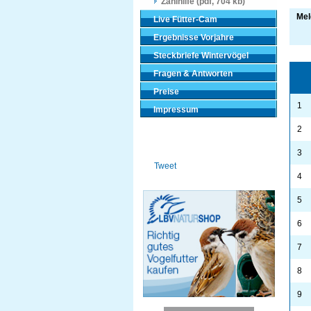
Zählhilfe (pdf, 704 kb)
Mel
Live Fütter-Cam
Ergebnisse Vorjahre
Steckbriefe Wintervögel
Fragen & Antworten
Preise
1
Impressum
2
3
Tweet
4
5
6
7
8
9