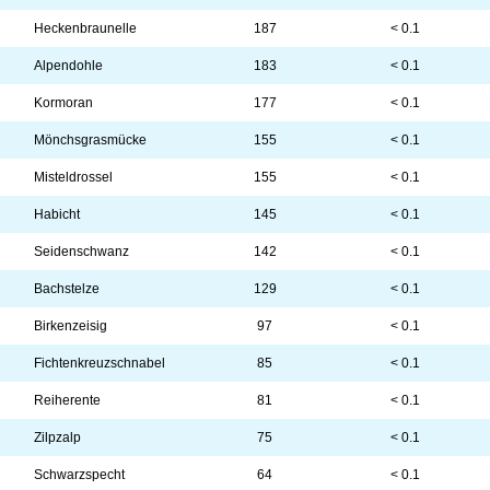
Heckenbraunelle
187
< 0.1
Alpendohle
183
< 0.1
Kormoran
177
< 0.1
Mönchsgrasmücke
155
< 0.1
Misteldrossel
155
< 0.1
Habicht
145
< 0.1
Seidenschwanz
142
< 0.1
Bachstelze
129
< 0.1
Birkenzeisig
97
< 0.1
Fichtenkreuzschnabel
85
< 0.1
Reiherente
81
< 0.1
Zilpzalp
75
< 0.1
Schwarzspecht
64
< 0.1