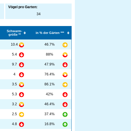
Vögel pro Garten:
34
Schwarm-
in % der Gärten ***
größe **
10.4
46.7%
5.4
88%
9.7
47.9%
4
76.4%
3.5
86.1%
5.3
42%
3.2
46.4%
2.5
37.4%
4.8
16.8%