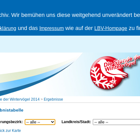
iv. Wir bemühen uns diese weitgehend unverändert berei
und das
wie auf der
zu f
klärung
Impressum
LBV-Hompage
e der Wintervögel 2014
>
Ergebnisse
bnistabelle
rungsbezirk:
Landkreis/Stadt:
ück zur Karte