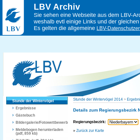
LBV Archiv
Sie sehen eine Webseite aus dem LBV-Arch
weshalb evtl einige Links und der gleichen
Es gelten die allgemeine
LBV-Datenschutzer
Stunde der Wintervögel 2014
>
Ergebn
Stunde der Wintervögel
Ergebnisse
Details zum Regierungsbezirk 
Gästebuch
Regierungsbezirk:
Bildergalerie/Fotowettbewerb
Meldebogen herunterladen
»
Zurück zur Karte
(pdf, 859 kb)