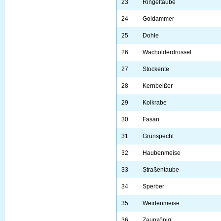
23
Ringeltaube
24
Goldammer
25
Dohle
26
Wacholderdrossel
27
Stockente
28
Kernbeißer
29
Kolkrabe
30
Fasan
31
Grünspecht
32
Haubenmeise
33
Straßentaube
34
Sperber
35
Weidenmeise
36
Zaunkönig