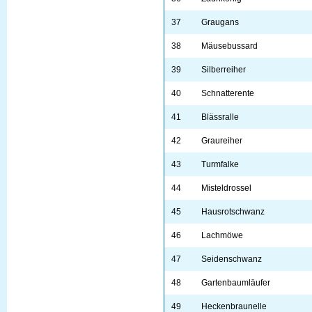
37
Graugans
38
Mäusebussard
39
Silberreiher
40
Schnatterente
41
Blässralle
42
Graureiher
43
Turmfalke
44
Misteldrossel
45
Hausrotschwanz
46
Lachmöwe
47
Seidenschwanz
48
Gartenbaumläufer
49
Heckenbraunelle