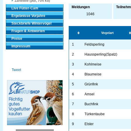
Zählhilfe (pdf, 704 kb)
Meldungen
Teilnehm
Live Fütter-Cam
1046
Ergebnisse Vorjahre
Steckbriefe Wintervögel
Fragen & Antworten
Vogelart
Preise
1
Feldsperling
Impressum
2
Haussperling(Spatz)
3
Kohlmeise
Tweet
4
Blaumeise
5
Grünfink
6
Amsel
7
Buchfink
8
Türkentaube
9
Elster