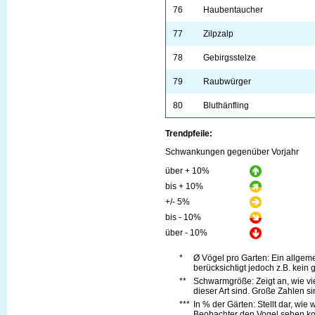
76
Haubentaucher
77
Zilpzalp
78
Gebirgsstelze
79
Raubwürger
80
Bluthänfling
Trendpfeile:
Schwankungen gegenüber Vorjahr
über + 10%
bis + 10%
+/- 5%
bis - 10%
über - 10%
*
Ø Vögel pro Garten: Ein allge
berücksichtigt jedoch z.B. kein 
**
Schwarmgröße: Zeigt an, wie vi
dieser Art sind. Große Zahlen s
***
In % der Gärten: Stellt dar, wie
Beobachter den Vogel sehen kon