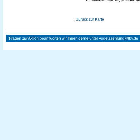
»
Zurück zur Karte
Fragen zur Aktion beantworten wir Ihnen gerne unter
vogelzaehlung@lbv.de