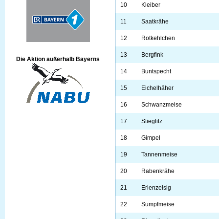
10
Kleiber
11
Saatkrähe
12
Rotkehlchen
13
Bergfink
Die Aktion außerhalb Bayerns
14
Buntspecht
15
Eichelhäher
16
Schwanzmeise
17
Stieglitz
18
Gimpel
19
Tannenmeise
20
Rabenkrähe
21
Erlenzeisig
22
Sumpfmeise