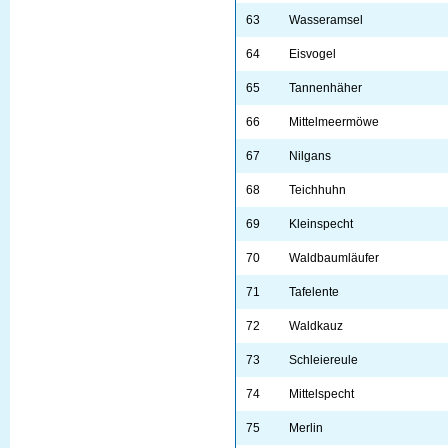
63
Wasseramsel
64
Eisvogel
65
Tannenhäher
66
Mittelmeermöwe
67
Nilgans
68
Teichhuhn
69
Kleinspecht
70
Waldbaumläufer
71
Tafelente
72
Waldkauz
73
Schleiereule
74
Mittelspecht
75
Merlin