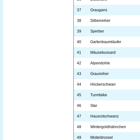
37
Graugans
38
Silberreiher
39
Sperber
40
Gartenbaumläufer
41
Mäusebussard
42
Alpendohle
43
Graureiher
44
Höckerschwan
45
Turmfalke
46
Star
47
Hausrotschwanz
48
Wintergoldhähnchen
49
Misteldrossel