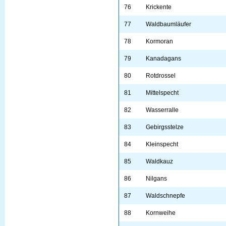
76
Krickente
77
Waldbaumläufer
78
Kormoran
79
Kanadagans
80
Rotdrossel
81
Mittelspecht
82
Wasserralle
83
Gebirgsstelze
84
Kleinspecht
85
Waldkauz
86
Nilgans
87
Waldschnepfe
88
Kornweihe