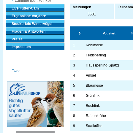
Zählhilfe (pdf, 704 kb)
Meldungen
Teilnehm
Live Fütter-Cam
5581
Ergebnisse Vorjahre
Steckbriefe Wintervögel
Fragen & Antworten
Vogelart
Preise
1
Kohlmeise
Impressum
2
Feldsperling
3
Haussperling(Spatz)
Tweet
4
Amsel
5
Blaumeise
6
Grünfink
7
Buchfink
8
Rabenkrähe
9
Saatkrähe