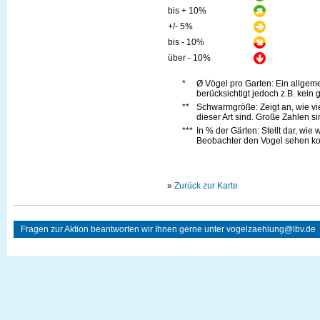
bis + 10%
+/- 5%
bis - 10%
über - 10%
*
Ø Vögel pro Garten: Ein allge
berücksichtigt jedoch z.B. kein 
**
Schwarmgröße: Zeigt an, wie vi
dieser Art sind. Große Zahlen s
***
In % der Gärten: Stellt dar, wie
Beobachter den Vogel sehen kon
»
Zurück zur Karte
Fragen zur Aktion beantworten wir Ihnen gerne unter
vogelzaehlung@lbv.de