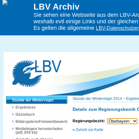
LBV Archiv
Sie sehen eine Webseite aus dem LBV-Arch
weshalb evtl einige Links und der gleichen
Es gelten die allgemeine
LBV-Datenschutzer
Stunde der Wintervögel 2014
>
Ergebn
Stunde der Wintervögel
Ergebnisse
Details zum Regierungsbezirk 
Gästebuch
Regierungsbezirk:
Bildergalerie/Fotowettbewerb
Meldebogen herunterladen
»
Zurück zur Karte
(pdf, 859 kb)