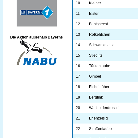
10
Kleiber
11
Elster
12
Buntspecht
13
Rotkehlchen
Die Aktion außerhalb Bayerns
14
Schwanzmeise
15
Stieglitz
16
Türkentaube
17
Gimpel
18
Eichelhäher
19
Bergfink
20
Wacholderdrossel
21
Erlenzeisig
22
Straßentaube