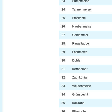
23
Sumpfmeise
24
Tannenmeise
25
Stockente
26
Haubenmeise
27
Goldammer
28
Ringeltaube
29
Lachmöwe
30
Dohle
31
Kernbeißer
32
Zaunkönig
33
Weidenmeise
34
Grünspecht
35
Kolkrabe
36
Blässralle