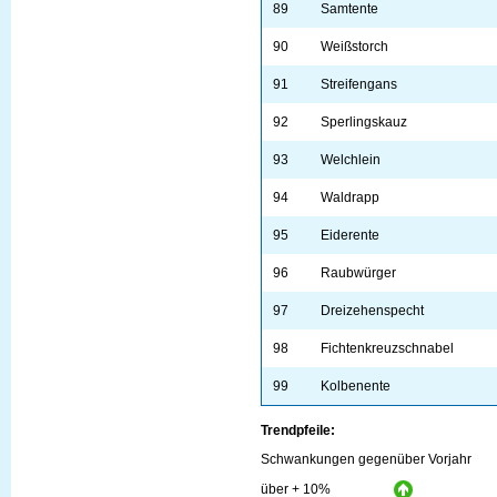
89
Samtente
90
Weißstorch
91
Streifengans
92
Sperlingskauz
93
Welchlein
94
Waldrapp
95
Eiderente
96
Raubwürger
97
Dreizehenspecht
98
Fichtenkreuzschnabel
99
Kolbenente
Trendpfeile:
Schwankungen gegenüber Vorjahr
über + 10%