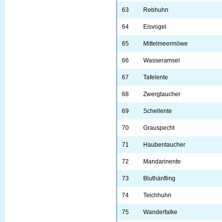
63
Rebhuhn
64
Eisvogel
65
Mittelmeermöwe
66
Wasseramsel
67
Tafelente
68
Zwergtaucher
69
Schellente
70
Grauspecht
71
Haubentaucher
72
Mandarinente
73
Bluthänfling
74
Teichhuhn
75
Wanderfalke