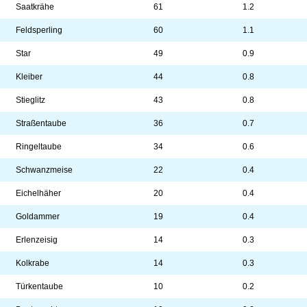
Saatkrähe
61
1.2
Feldsperling
60
1.1
Star
49
0.9
Kleiber
44
0.8
Stieglitz
43
0.8
Straßentaube
36
0.7
Ringeltaube
34
0.6
Schwanzmeise
22
0.4
Eichelhäher
20
0.4
Goldammer
19
0.4
Erlenzeisig
14
0.3
Kolkrabe
14
0.3
Türkentaube
10
0.2