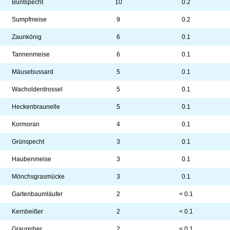
Buntspecht
10
0.2
Sumpfmeise
9
0.2
Zaunkönig
6
0.1
Tannenmeise
6
0.1
Mäusebussard
5
0.1
Wacholderdrossel
5
0.1
Heckenbraunelle
5
0.1
Kormoran
4
0.1
Grünspecht
3
0.1
Haubenmeise
3
0.1
Mönchsgrasmücke
3
0.1
Gartenbaumläufer
2
< 0.1
Kernbeißer
2
< 0.1
Graureiher
2
< 0.1