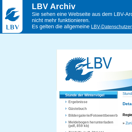
LBV Archiv
Sie sehen eine Webseite aus dem LBV-Arch
nicht mehr funktionieren.
Es gelten die allgemeine
LBV-Datenschutzer
Stund
Stunde der Wintervögel
Ergebnisse
Deta
Gästebuch
Regie
Bildergalerie/Fotowettbewerb
Meldebogen herunterladen
»
Zur
(pdf, 859 kb)