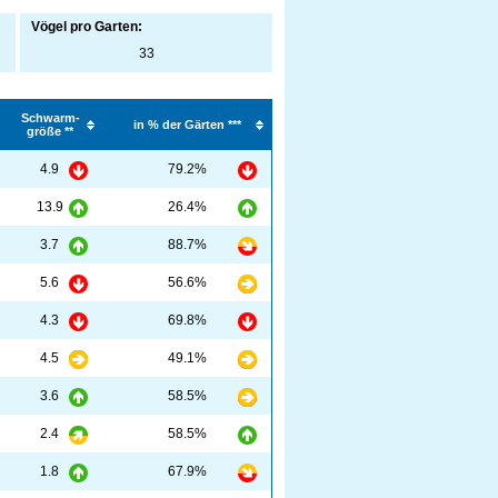
Vögel pro Garten:
33
Schwarm-
in % der Gärten ***
größe **
4.9
79.2%
13.9
26.4%
3.7
88.7%
5.6
56.6%
4.3
69.8%
4.5
49.1%
3.6
58.5%
2.4
58.5%
1.8
67.9%