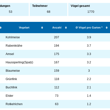
dungen
Teilnehmer
Vögel gesamt
53
68
1770
Vogelart
Anzahl
Ø Vögel pro Garten *
Kohlmeise
207
3.9
Rabenkrähe
194
3.7
Amsel
175
3.3
Haussperling(Spatz)
167
3.2
Blaumeise
159
3
Grünfink
118
2.2
Buchfink
112
2.1
Elster
73
1.4
Rotkehlchen
63
1.2