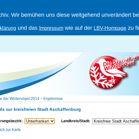
iv. Wir bemühen uns diese weitgehend unverändert berei
und das
wie auf der
zu f
klärung
Impressum
LBV-Hompage
e der Wintervögel 2014
>
Ergebnisse
ils zur kreisfreien Stadt Aschaffenburg
rungsbezirk:
Landkreis/Stadt:
ück zur Karte