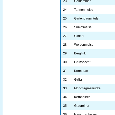
23
Goldammer
24
Tannenmeise
25
Gartenbaumläufer
26
Sumpfmeise
27
Gimpel
28
Weidenmeise
29
Bergfink
30
Grünspecht
31
Kormoran
32
Girlitz
33
Mönchsgrasmücke
34
Kernbeißer
35
Graureiher
36
Hausrotschwanz