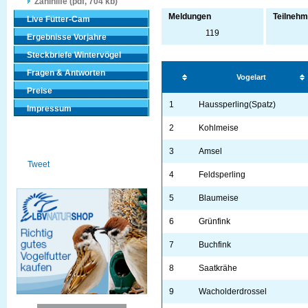
Zählhilfe (pdf, 704 kb)
Meldungen
Teilnehm
Live Fütter-Cam
119
Ergebnisse Vorjahre
Steckbriefe Wintervögel
Fragen & Antworten
Vogelart
Preise
1
Haussperling(Spatz)
Impressum
2
Kohlmeise
3
Amsel
Tweet
4
Feldsperling
5
Blaumeise
6
Grünfink
7
Buchfink
8
Saatkrähe
9
Wacholderdrossel