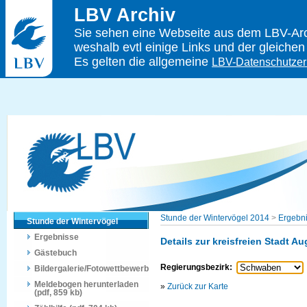
LBV Archiv
Sie sehen eine Webseite aus dem LBV-Arch
weshalb evtl einige Links und der gleichen
Es gelten die allgemeine
LBV-Datenschutzer
Stunde der Wintervögel 2014
>
Ergebn
Stunde der Wintervögel
Ergebnisse
Details zur kreisfreien Stadt A
Gästebuch
Regierungsbezirk:
Bildergalerie/Fotowettbewerb
Meldebogen herunterladen
»
Zurück zur Karte
(pdf, 859 kb)