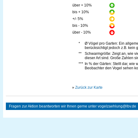
über + 10%
bis + 10%
+/- 5%
bis - 10%
über - 10%
*
Ø Vögel pro Garten: Ein allge
berücksichtigt jedoch z.B. kein 
**
Schwarmgröße: Zeigt an, wie vi
dieser Art sind. Große Zahlen s
***
In % der Gärten: Stellt dar, wie
Beobachter den Vogel sehen kon
»
Zurück zur Karte
Fragen zur Aktion beantworten wir Ihnen gerne unter
vogelzaehlung@lbv.de