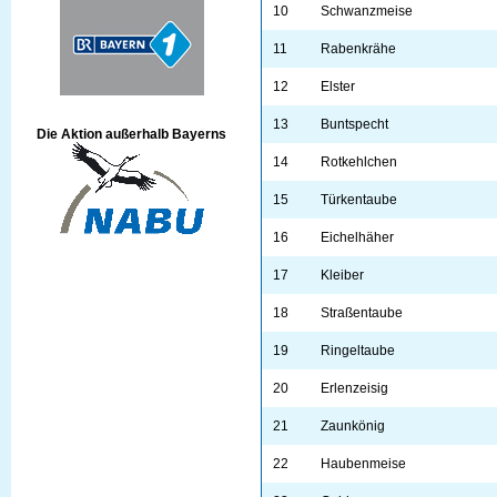
10
Schwanzmeise
11
Rabenkrähe
12
Elster
13
Buntspecht
Die Aktion außerhalb Bayerns
14
Rotkehlchen
15
Türkentaube
16
Eichelhäher
17
Kleiber
18
Straßentaube
19
Ringeltaube
20
Erlenzeisig
21
Zaunkönig
22
Haubenmeise