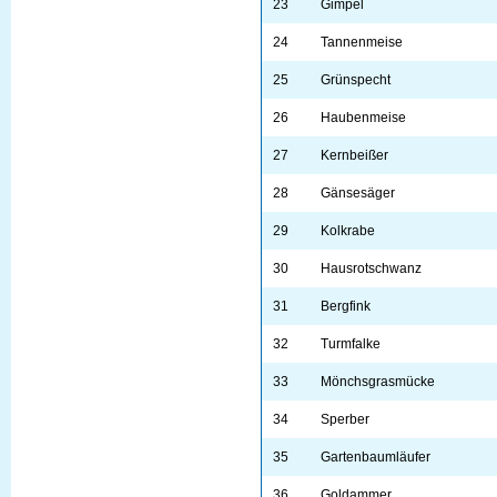
23
Gimpel
24
Tannenmeise
25
Grünspecht
26
Haubenmeise
27
Kernbeißer
28
Gänsesäger
29
Kolkrabe
30
Hausrotschwanz
31
Bergfink
32
Turmfalke
33
Mönchsgrasmücke
34
Sperber
35
Gartenbaumläufer
36
Goldammer