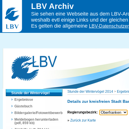
LBV Archiv
Sie sehen eine Webseite aus dem LBV-Arch
weshalb evtl einige Links und der gleichen
Es gelten die allgemeine
LBV-Datenschutzer
Stunde der Wintervögel 2014
>
Ergebn
Stunde der Wintervögel
Ergebnisse
Details zur kreisfreien Stadt B
Gästebuch
Regierungsbezirk:
Bildergalerie/Fotowettbewerb
Meldebogen herunterladen
»
Zurück zur Karte
(pdf, 859 kb)