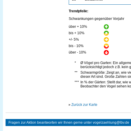
Trendpfeile:
Schwankungen gegenüber Vorjahr
über + 10%
bis + 10%
+/- 5%
bis - 10%
über - 10%
*
Ø Vögel pro Garten: Ein allge
berücksichtigt jedoch z.B. kein 
**
Schwarmgröße: Zeigt an, wie vi
dieser Art sind. Große Zahlen s
***
In % der Gärten: Stellt dar, wie
Beobachter den Vogel sehen kon
»
Zurück zur Karte
Fragen zur Aktion beantworten wir Ihnen gerne unter
vogelzaehlung@lbv.de