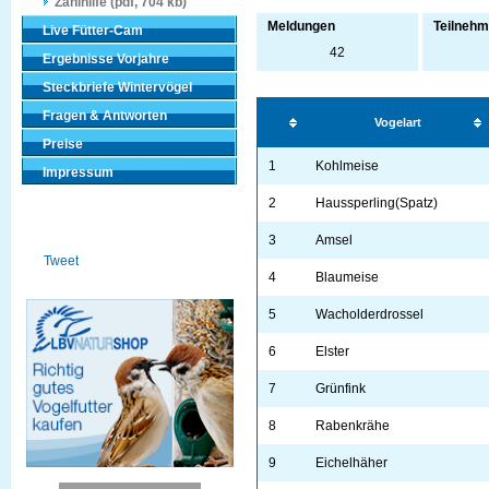
Zählhilfe (pdf, 704 kb)
Meldungen
Teilnehm
Live Fütter-Cam
42
Ergebnisse Vorjahre
Steckbriefe Wintervögel
Fragen & Antworten
Vogelart
Preise
1
Kohlmeise
Impressum
2
Haussperling(Spatz)
3
Amsel
Tweet
4
Blaumeise
5
Wacholderdrossel
6
Elster
7
Grünfink
8
Rabenkrähe
9
Eichelhäher