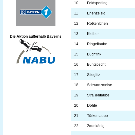
10
Feldsperling
11
Erlenzeisig
12
Rotkehlchen
13
Kleiber
Die Aktion außerhalb Bayerns
14
Ringeltaube
15
Buchfink
16
Buntspecht
17
Stieglitz
18
Schwanzmeise
19
Straßentaube
20
Dohle
21
Türkentaube
22
Zaunkönig