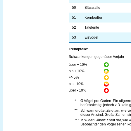
50
Blässralle
51
Kernbeißer
52
Tafelente
53
Eisvogel
Trendpfeile:
Schwankungen gegenüber Vorjahr
über + 10%
bis + 10%
+/- 5%
bis - 10%
über - 10%
*
Ø Vögel pro Garten: Ein allge
berücksichtigt jedoch z.B. kein 
**
Schwarmgröße: Zeigt an, wie vi
dieser Art sind. Große Zahlen s
***
In % der Gärten: Stellt dar, wie
Beobachter den Vogel sehen kon