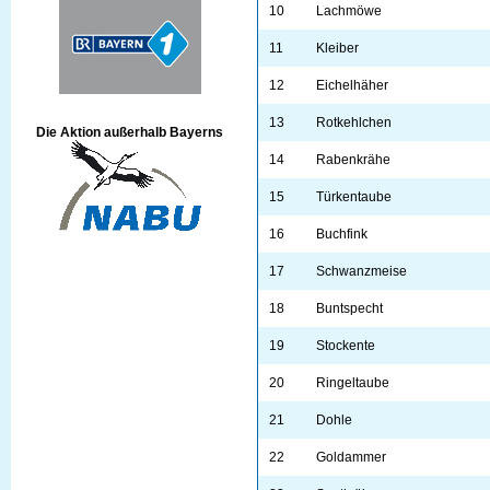
10
Lachmöwe
11
Kleiber
12
Eichelhäher
13
Rotkehlchen
Die Aktion außerhalb Bayerns
14
Rabenkrähe
15
Türkentaube
16
Buchfink
17
Schwanzmeise
18
Buntspecht
19
Stockente
20
Ringeltaube
21
Dohle
22
Goldammer