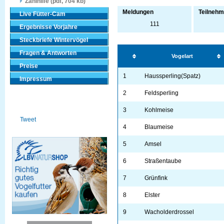
Zählhilfe (pdf, 704 kb)
Meldungen
Teilnehm
Live Fütter-Cam
111
Ergebnisse Vorjahre
Steckbriefe Wintervögel
Fragen & Antworten
Vogelart
Preise
1
Haussperling(Spatz)
Impressum
2
Feldsperling
3
Kohlmeise
Tweet
4
Blaumeise
5
Amsel
6
Straßentaube
7
Grünfink
8
Elster
9
Wacholderdrossel