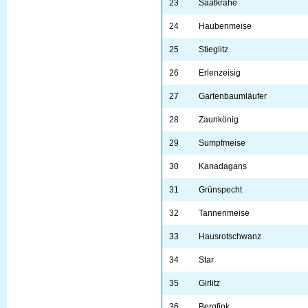
23
Saatkrähe
24
Haubenmeise
25
Stieglitz
26
Erlenzeisig
27
Gartenbaumläufer
28
Zaunkönig
29
Sumpfmeise
30
Kanadagans
31
Grünspecht
32
Tannenmeise
33
Hausrotschwanz
34
Star
35
Girlitz
36
Bergfink