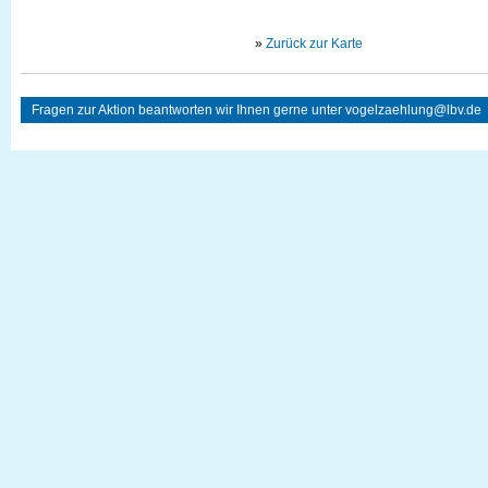
»
Zurück zur Karte
Fragen zur Aktion beantworten wir Ihnen gerne unter
vogelzaehlung@lbv.de