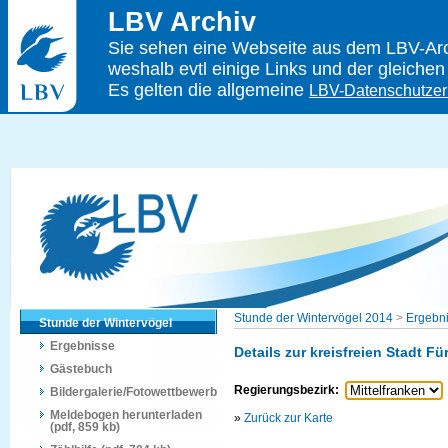
LBV Archiv
Sie sehen eine Webseite aus dem LBV-Arch
weshalb evtl einige Links und der gleichen
Es gelten die allgemeine
LBV-Datenschutzer
Stunde der Wintervögel 2014
>
Ergebn
Stunde der Wintervögel
Ergebnisse
Details zur kreisfreien Stadt Fü
Gästebuch
Regierungsbezirk:
Bildergalerie/Fotowettbewerb
Meldebogen herunterladen
»
Zurück zur Karte
(pdf, 859 kb)