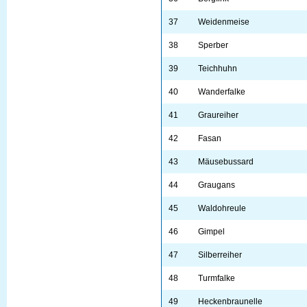
37
Weidenmeise
38
Sperber
39
Teichhuhn
40
Wanderfalke
41
Graureiher
42
Fasan
43
Mäusebussard
44
Graugans
45
Waldohreule
46
Gimpel
47
Silberreiher
48
Turmfalke
49
Heckenbraunelle