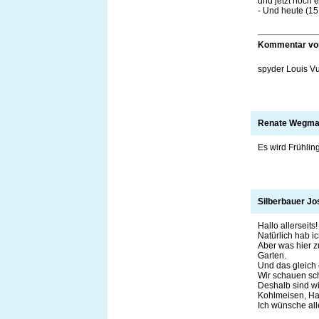
und jetzt noch 
- Und heute (15
Kommentar v
spyder Louis Vui
Renate Wegma
Es wird Frühling
Silberbauer J
Hallo allerseits!
Natürlich hab i
Aber was hier zu
Garten.
Und das gleich 
Wir schauen sch
Deshalb sind wir
Kohlmeisen, Ha
Ich wünsche al