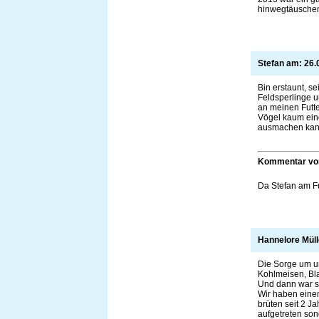
hinwegtäusche
Stefan am:
26.
Bin erstaunt, s
Feldsperlinge u
an meinen Futte
Vögel kaum ei
ausmachen kan
Kommentar v
Da Stefan am Fu
Hannelore Mül
Die Sorge um un
Kohlmeisen, Bl
Und dann war sc
Wir haben einen
brüten seit 2 Ja
aufgetreten so