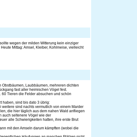
 sollte wegen der milden Witterung kein einziger
Heute Mittag: Amsel, Kleiber, Kohlmeise, vielleicht
hen Obstbäumen, Laubbäumen, mehreren dichten
kgang fast aller heimischen Vögel fest.
ca. 60 Tieren die Felder absuchen und schön
 haben, sind bis dato 3 übrig:
 weitere sind nachts vermutlich von einem Marder
len, die hier täglich aus dem nahen Wald anfliegen
h auch seltenere Vögel wie der
er alle Schwierigkeiten hatten, ihre erste Brut
d dann mit den Amseln darum kämpften (wobei die
gelegentlichen Häufungen an manchen Plätzen nicht