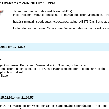
on
LBV-Team am
24.02.2014
um
15:39:48
Ja, kennen Sie denn das Welchlein nicht? ;-)
In der Kolumne von Axel Hacke aus dem Süddeutschen Magazin 1/2014 
http://sz-magazin.sueddeutsche.de/texte/anzeigen/41373/Das-Beste-aus-
Es handelt sich um einen Scherz, wie Sie sehen, den wir gerne mitgespiel
.2014
um
17:53:26
:
ge, Grünfinken, Bergfinken, Meisen aller Art, Spechte, Eichelhäher
en schon Frühlingsgefühle...der Amsel-Mann singt morgens schon ganz schön:
pft schon mal an!!
s Bayern
:
15.02.2014
um
21:10:57
ein zum 1. Mal in diesem Winter ein Star im Garten(Nähe Obergünzburg), allerdings