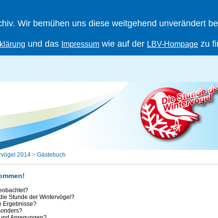
iv. Wir bemühen uns diese weitgehend unverändert berei
und das
wie auf der
zu f
klärung
Impressum
LBV-Hompage
rvögel 2014
>
Gästebuch
kommen!
eobachtet?
 die Stunde der Wintervögel?
e Ergebnisse?
sonders?
 und Anregungen?