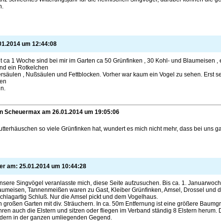
n.
01.2014
um
12:44:08
eit ca 1 Woche sind bei mir im Garten ca 50 Grünfinken , 30 Kohl- und Blaumeisen , 
nd ein Rotkelchen
rsäulen , Nußsäulen und Fettblocken. Vorher war kaum ein Vogel zu sehen. Erst seit
nen
n.
on
Scheuermax am
26.01.2014
um
19:05:06
tterhäuschen so viele Grünfinken hat, wundert es mich nicht mehr, dass bei uns 
ler am:
25.01.2014
um
10:44:28
sere Singvögel veranlasste mich, diese Seite aufzusuchen. Bis ca. 1. Januarwoch
aumeisen, Tannenmeißen waren zu Gast, Kleiber Grünfinken, Amsel, Drossel und d
hlagartig Schluß. Nur die Amsel pickt und dem Vogelhaus.
 großen Garten mit div. Sträuchern. In ca. 50m Entfernung ist eine größere Baumg
hren auch die Elstern und sitzen oder fliegen im Verband ständig 8 Elstern herum. D
ndern in der ganzen umliegenden Gegend.