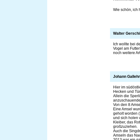
Wie schön, ich 
Walter Gersch
Ich wollte bei 
Vogel am Futterh
noch weitere Art
Johann Galleh
Hier im südöst
Hecken und Tümp
Allein die Sper
anzuschauende 
Von den 8 Amsel
Eine Amsel wurd
geholt worden (
und sich holen 
Kleiber, das Ro
großzuziehen.
Auch die Singdr
Amseln das Nac
2013 war ein ga