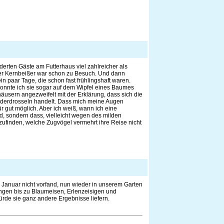
derten Gäste am Futterhaus viel zahlreicher als
der Kernbeißer war schon zu Besuch. Und dann
 paar Tage, die schon fast frühlingshaft waren.
konnte ich sie sogar auf dem Wipfel eines Baumes
äusern angezweifelt mit der Erklärung, dass sich die
olderdrosseln handelt. Dass mich meine Augen
r gut möglich. Aber ich weiß, wann ich eine
nd, sondern dass, vielleicht wegen des milden
zufinden, welche Zugvögel vermehrt ihre Reise nicht
ng Januar nicht vorfand, nun wieder in unserem Garten
ingen bis zu Blaumeisen, Erlenzeisigen und
rde sie ganz andere Ergebnisse liefern.