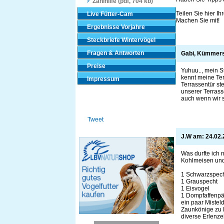
Zählhilfe (pdf, 704 kb)
Teilen Sie hier 
Live Fütter-Cam
Machen Sie mit!
Ergebnisse Vorjahre
Steckbriefe Wintervögel
Fragen & Antworten
Gabi, Kümmer
Preise
Yuhuu.., mein S
kennt meine Ter
Impressum
Terrassentür ste
unserer Terrass
auch wenn wir 
Tweet
J.W am:
24.02.
Was durfte ich 
Kohlmeisen und
1 Schwarzspec
1 Grauspecht
1 Eisvogel
1 Dompfaffenp
ein paar Mistel
Zaunkönige zu 
diverse Erlenze