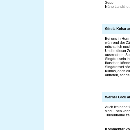
Sepp
Nähe Landshut
Gisela Kelso 
Bei uns in Horm
während der Zäh
möchte ich noch
Und in dieser Z
ausmachen. So, 
Singdrosseln in
täuschen können
Singdrossel hör
Klimas, doch ei
antreten, sonde
Werner Groß 
Auch ich habe f
sind. Eben konn
Türkentaube zäh
Kommentar v