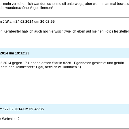
s mehr zu sehen! Ich war dort schon so oft unterwegs, aber wenn man mal bewusst d
 mehr wunderschöne Vogelstimmen!
on
J.W am
24.02.2014
um
20:02:55
en Kernbeißer hab ich auch noch erwischt wie ich eben auf meinen Fotos feststelle
.2014
um
19:32:23
2.2014 gegen 17 Uhr den ersten Star in 82281 Egenhofen gesichtet und gehört.
er früher Heimkehrer? Egal, herzlich willkommen :-)
am:
22.02.2014
um
09:45:35
n Welchlein?