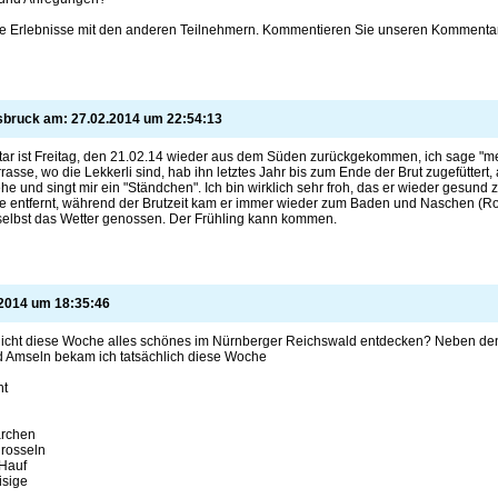
Ihre Erlebnisse mit den anderen Teilnehmern. Kommentieren Sie unseren Kommentar
sbruck am:
27.02.2014
um
22:54:13
tar ist Freitag, den 21.02.14 wieder aus dem Süden zurückgekommen, ich sage "mein
rasse, wo die Lekkerli sind, hab ihn letztes Jahr bis zum Ende der Brut zugefütter
he und singt mir ein "Ständchen". Ich bin wirklich sehr froh, das er wieder gesund zu
e entfernt, während der Brutzeit kam er immer wieder zum Baden und Naschen (R
selbst das Wetter genossen. Der Frühling kann kommen.
2014
um
18:35:46
nicht diese Woche alles schönes im Nürnberger Reichswald entdecken? Neben den
 Amseln bekam ich tatsächlich diese Woche
ht
ärchen
drosseln
Hauf
isige