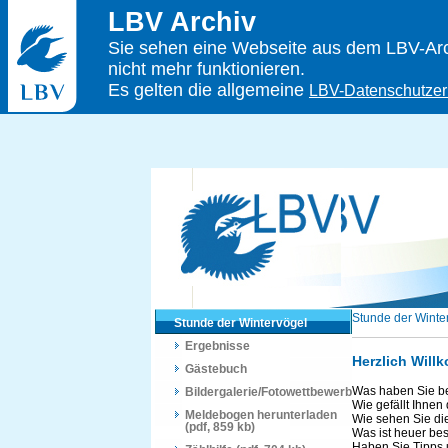
LBV Archiv
Sie sehen eine Webseite aus dem LBV-Arch
nicht mehr funktionieren.
Es gelten die allgemeine
LBV-Datenschutzer
Stunde der Winte
Stunde der Wintervögel
Ergebnisse
Herzlich Will
Gästebuch
Was haben Sie b
Bildergalerie/Fotowettbewerb
Wie gefällt Ihnen
Meldebogen herunterladen
Wie sehen Sie di
(pdf, 859 kb)
Was ist heuer be
Haben Sie Tipps