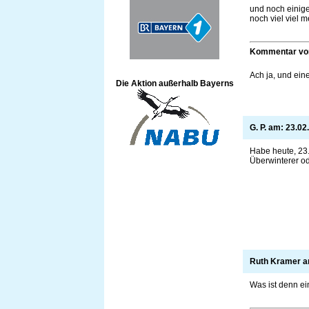
und noch einige
noch viel viel
Kommentar v
Ach ja, und ein
Die Aktion außerhalb Bayerns
G. P. am:
23.02
Habe heute, 23.
Überwinterer od
Ruth Kramer 
Was ist denn ei