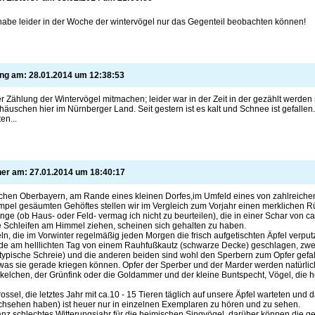
habe leider in der Woche der wintervögel nur das Gegenteil beobachten können!
ing am:
28.01.2014
um
12:38:53
der Zählung der Wintervögel mitmachen; leider war in der Zeit in der gezählt werden
äuschen hier im Nürnberger Land. Seit gestern ist es kalt und Schnee ist gefallen. 
en...
ner am:
27.01.2014
um
18:40:17
lichen Oberbayern, am Rande eines kleinen Dorfes,im Umfeld eines von zahlreic
el gesäumten Gehöftes stellen wir im Vergleich zum Vorjahr einen merklichen Rüc
linge (ob Haus- oder Feld- vermag ich nicht zu beurteilen), die in einer Schar von 
Schleifen am Himmel ziehen, scheinen sich gehalten zu haben.
n, die im Vorwinter regelmäßig jeden Morgen die frisch aufgetischten Äpfel verputzt
e am helllichten Tag von einem Rauhfußkautz (schwarze Decke) geschlagen, zwei
typische Schreie) und die anderen beiden sind wohl den Sperbern zum Opfer gefal
was sie gerade kriegen können. Opfer der Sperber und der Marder werden natürlic
tkelchen, der Grünfink oder die Goldammer und der kleine Buntspecht, Vögel, die heu
ossel, die letztes Jahr mit ca.10 - 15 Tieren täglich auf unsere Äpfel warteten un
hsehen haben) ist heuer nur in einzelnen Exemplaren zu hören und zu sehen.
nz schlechtes Witterungsjahr für die heimischen Singvögel, darüber können die 