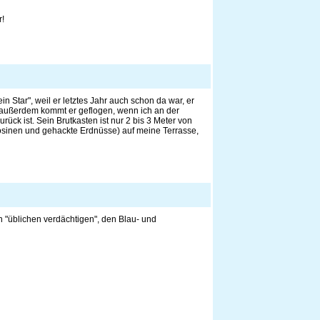
!
 Star", weil er letztes Jahr auch schon da war, er
t, außerdem kommt er geflogen, wenn ich an der
rück ist. Sein Brutkasten ist nur 2 bis 3 Meter von
osinen und gehackte Erdnüsse) auf meine Terrasse,
 "üblichen verdächtigen", den Blau- und