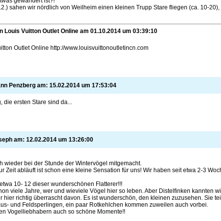
etwas gewandert ist?!
.2.) sahen wir nördlich von Weilheim einen kleinen Trupp Stare fliegen (ca. 10-20)
on
Louis Vuitton Outlet Online am
01.10.2014
um
03:39:10
tton Outlet Online http://www.louisvuittonoutletincn.com
nn Penzberg am:
15.02.2014
um
17:53:04
, die ersten Stare sind da...
oseph am:
12.02.2014
um
13:26:00
ch wieder bei der Stunde der Wintervögel mitgemacht.
r Zeit abläuft ist schon eine kleine Sensation für uns! Wir haben seit etwa 2-3 Woch
etwa 10- 12 dieser wunderschönen Flatterer!!!
on viele Jahre, wer und wieviele Vögel hier so leben. Aber Distelfinken kannten wir
 hier richtig überrascht davon. Es ist wunderschön, den kleinen zuzusehen. Sie teil
us- und Feldsperlingen, ein paar Rotkehlchen kommen zuweilen auch vorbei.
len Vogelliebhabern auch so schöne Momente!!