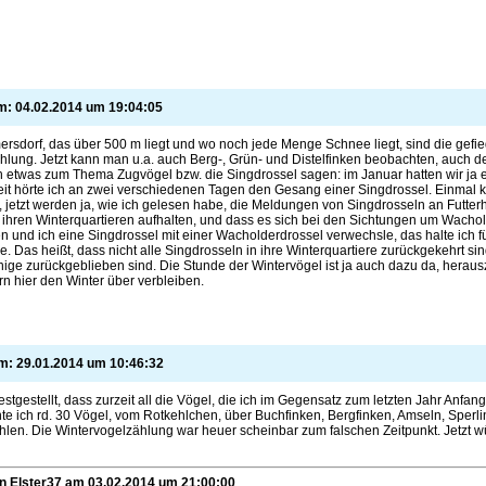
am:
04.02.2014
um
19:04:05
ersdorf, das über 500 m liegt und wo noch jede Menge Schnee liegt, sind die gefie
lung. Jetzt kann man u.a. auch Berg-, Grün- und Distelfinken beobachten, auch 
 etwas zum Thema Zugvögel bzw. die Singdrossel sagen: im Januar hatten wir ja ein
eit hörte ich an zwei verschiedenen Tagen den Gesang einer Singdrossel. Einmal 
jetzt werden ja, wie ich gelesen habe, die Meldungen von Singdrosseln an Futterh
 ihren Winterquartieren aufhalten, und dass es sich bei den Sichtungen um Wach
 und ich eine Singdrossel mit einer Wacholderdrossel verwechsle, das halte ich fü
e. Das heißt, dass nicht alle Singdrosseln in ihre Winterquartiere zurückgekehrt si
nige zurückgeblieben sind. Die Stunde der Wintervögel ist ja auch dazu da, heraus
rn hier den Winter über verbleiben.
am:
29.01.2014
um
10:46:32
estgestellt, dass zurzeit all die Vögel, die ich im Gegensatz zum letzten Jahr Anfa
te ich rd. 30 Vögel, vom Rotkehlchen, über Buchfinken, Bergfinken, Amseln, Sperl
len. Die Wintervogelzählung war heuer scheinbar zum falschen Zeitpunkt. Jetzt wü
on
Elster37 am
03.02.2014
um
21:00:00